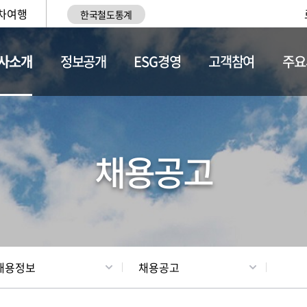
차여행
한국철도통계
사소개
정보공개
ESG경영
고객참여
주요
황
조직현황
채용정보
채용공고
채용정보
채용공고