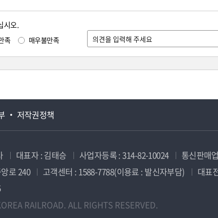
십시오.
만족
매우불만족
부
저작권정책
사
대표자 : 김태승
사업자등록 : 314-82-10024
통신판매업신
앙로 240
고객센터 : 1588-7788(이용료 : 발신자부담)
대표전화
5
OREA RAILROAD. ALL RIGHTS RESERVED.