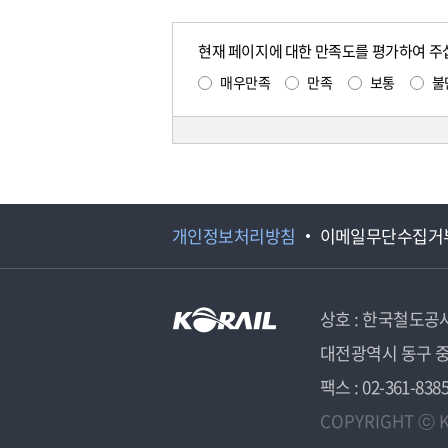
현재 페이지에 대한 만족도를 평가하여 주
매우만족
만족
보통
불
개인정보처리방침
이메일무단수집거
상호 : 한국철도공
대전광역시 동구 중
팩스 : 02-361-838
COPYRIGHT ⓒ K