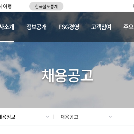
차여행
한국철도통계
사소개
정보공개
ESG경영
고객참여
주요
황
조직현황
채용정보
채용공고
채용정보
채용공고