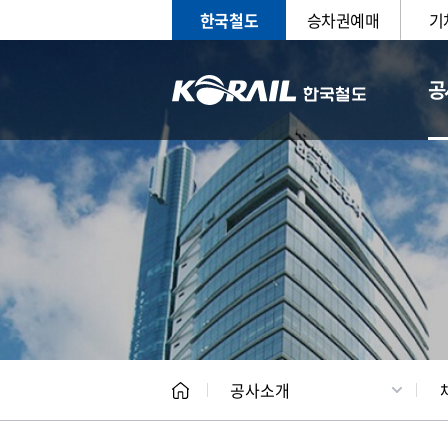
한국철도
승차권예매
기
공
CEO
일반현
공사소개