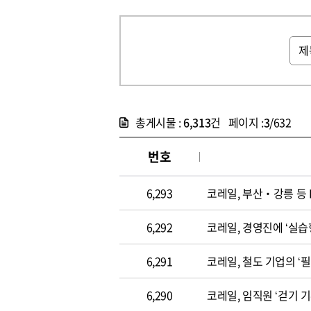
총게시물 :
6,313
건 페이지 :
3
/632
번호
6,293
코레일, 부산‧강릉 등 
6,292
코레일, 경영진에 ‘실습형
6,291
코레일, 철도 기업의 ‘
6,290
코레일, 임직원 ‘걷기 