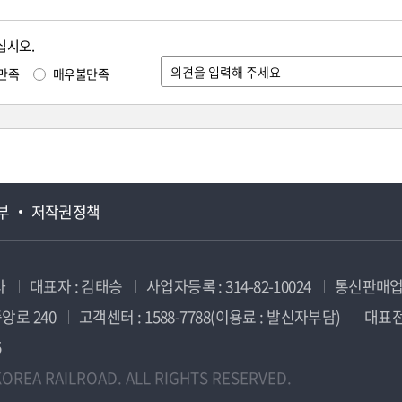
십시오.
만족
매우불만족
부
저작권정책
사
대표자 : 김태승
사업자등록 : 314-82-10024
통신판매업신
앙로 240
고객센터 : 1588-7788(이용료 : 발신자부담)
대표전화
5
OREA RAILROAD. ALL RIGHTS RESERVED.