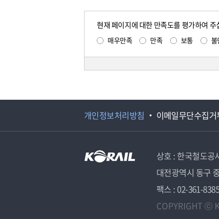
현재 페이지에 대한 만족도를 평가하여 주
매우만족
만족
보통
불
개인정보처리방침
이메일무단수집거
상호 : 한국철도공
대전광역시 동구 중
팩스 : 02-361-838
COPYRIGHT ⓒ K