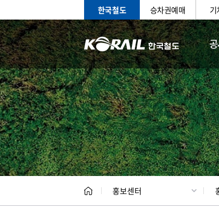
한국철도
승차권예매
기
공
홍보
문화사
홍보센터