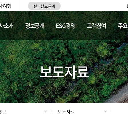
차여행
한국철도통계
사소개
정보공개
ESG경영
고객참여
주요
업
갤러리
기차소개
보도자료
홍보
보도자료