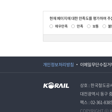
현재 페이지에 대한 만족도를 평가하여 주
매우만족
만족
보통
불
개인정보처리방침
이메일무단수집거
상호 : 한국철도공
대전광역시 동구 중
팩스 : 02-361-838
COPYRIGHT ⓒ K