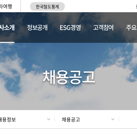
차여행
한국철도통계
사소개
정보공개
ESG경영
고객참여
주요
황
조직현황
채용정보
채용공고
채용정보
채용공고