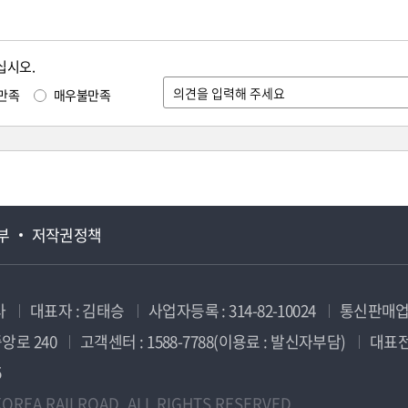
십시오.
만족
매우불만족
부
저작권정책
사
대표자 : 김태승
사업자등록 : 314-82-10024
통신판매업신
앙로 240
고객센터 : 1588-7788(이용료 : 발신자부담)
대표전화
5
OREA RAILROAD. ALL RIGHTS RESERVED.