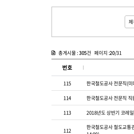
총게시물 :
305
건 페이지 :
20
/31
번호
115
한국철도공사 전문직(미디어홍
114
한국철도공사 전문직 직원 공개
113
2018년도 상반기 코레일 신
한국철도공사 철도교통관제사
112