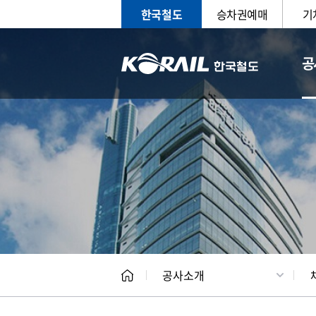
한국철도
승차권예매
기
공
CEO
일반현
공사소개