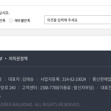
십시오.
만족
매우불만족
부
저작권정책
사
대표자 : 김태승
사업자등록 : 314-82-10024
통신판매업신
앙로 240
고객센터 : 1588-7788(이용료 : 발신자부담)
대표전화
5
OREA RAILROAD. ALL RIGHTS RESERVED.