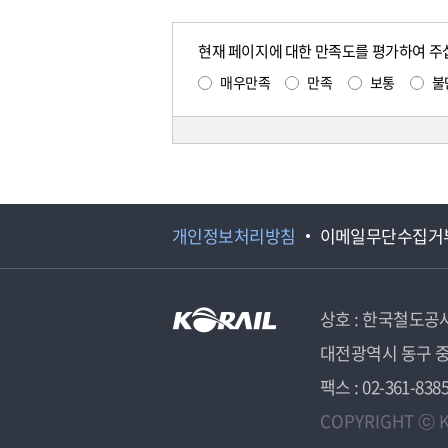
현재 페이지에 대한 만족도를 평가하여 주
매우만족
만족
보통
불
개인정보처리방침
이메일무단수집거
상호 : 한국철도공
대전광역시 동구 중
팩스 : 02-361-838
COPYRIGHT ⓒ K