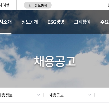
차여행
한국철도통계
사소개
정보공개
ESG경영
고객참여
주요
황
조직현황
채용정보
채용공고
채용정보
채용공고