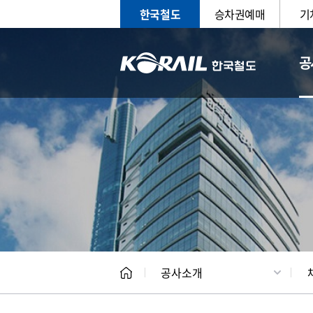
한국철도
승차권예매
기
공
CEO
일반현
공사소개