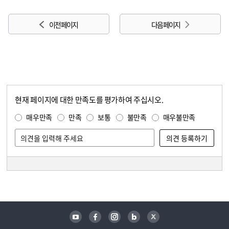
이전 페이지
다음 페이지
현재 페이지에 대한 만족도를 평가하여 주십시오.
콘텐츠 만족도 조사
만족도 조사
매우만족
만족
보통
불만족
매우불만족
담당자 정보
담당자 정보
유튜브
페이스북
인스타그램
블로그
트위터