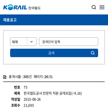
채용공고
검색
총게시물 :
305
건 페이지 :
24
/31
게시물 목록
코레일소개_경영공시_채용공고 목록 - 정보 제공
번호
75
제목
한국철도공사 전문직 직원 공개모집(~9.16)
작성일
2015-08-26
조회수
21,695