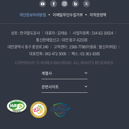
유튜브
페이스북
인스타그램
블로그
트위터
개인정보처리방침
이메일무단수집거부
저작권정책
상호 : 한국철도공사
대표자 : 김태승
사업자등록 : 314-82-10024
통신판매업신고 : 대전 동구-0233호
대전광역시 동구 중앙로 240
고객센터 : 1588-7788(이용료 : 발신자부담)
대표전화 : 042-472-5000
팩스 : 02-361-8385
COPYRIGHT ⓒ KOREA RAILROAD. ALL RIGHTS RESERVED.
계열사
관련사이트