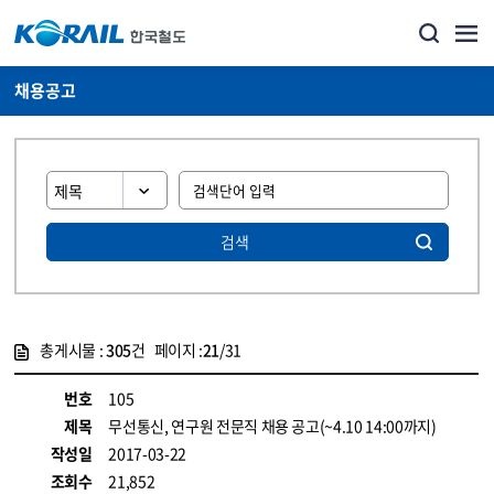
채용공고
검색
총게시물 :
305
건 페이지 :
21
/31
게시물 목록
코레일소개_경영공시_채용공고 목록 - 정보 제공
번호
105
제목
무선통신, 연구원 전문직 채용 공고(~4.10 14:00까지)
작성일
2017-03-22
조회수
21,852