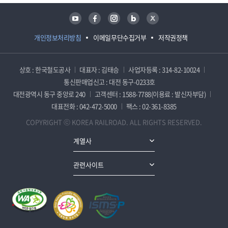
유튜브
페이스북
인스타그램
블로그
트위터
개인정보처리방침
이메일무단수집거부
저작권정책
상호 : 한국철도공사
대표자 : 김태승
사업자등록 : 314-82-10024
통신판매업신고 : 대전 동구-0233호
대전광역시 동구 중앙로 240
고객센터 : 1588-7788(이용료 : 발신자부담)
대표전화 : 042-472-5000
팩스 : 02-361-8385
COPYRIGHT ⓒ KOREA RAILROAD. ALL RIGHTS RESERVED.
계열사
관련사이트