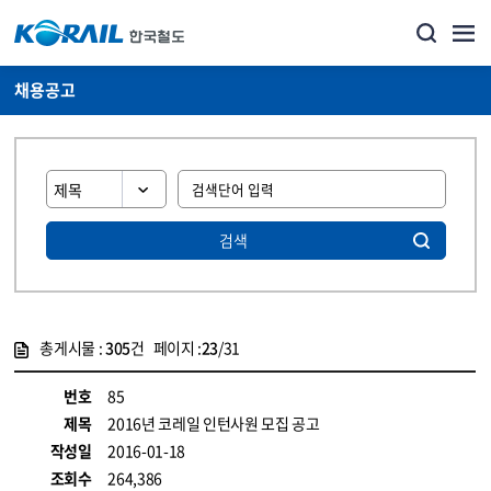
채용공고
검색
총게시물 :
305
건 페이지 :
23
/31
게시물 목록
코레일소개_경영공시_채용공고 목록 - 정보 제공
번호
85
제목
2016년 코레일 인턴사원 모집 공고
작성일
2016-01-18
조회수
264,386