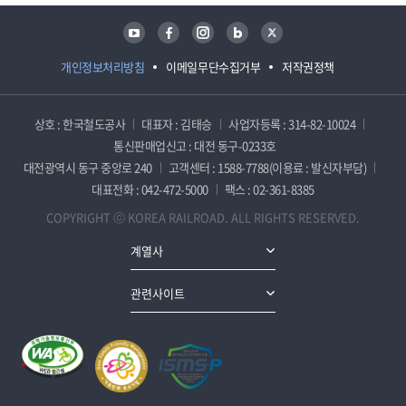
유튜브
페이스북
인스타그램
블로그
트위터
개인정보처리방침
이메일무단수집거부
저작권정책
상호 : 한국철도공사
대표자 : 김태승
사업자등록 : 314-82-10024
통신판매업신고 : 대전 동구-0233호
대전광역시 동구 중앙로 240
고객센터 : 1588-7788(이용료 : 발신자부담)
대표전화 : 042-472-5000
팩스 : 02-361-8385
COPYRIGHT ⓒ KOREA RAILROAD. ALL RIGHTS RESERVED.
계열사
관련사이트