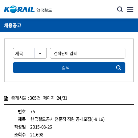
채용공고
검색
총게시물 :
305
건 페이지 :
24
/31
게시물 목록
코레일소개_경영공시_채용공고 목록 - 정보 제공
번호
75
제목
한국철도공사 전문직 직원 공개모집(~9.16)
작성일
2015-08-26
조회수
21,698