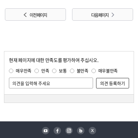
이전 페이지
다음 페이지
현재 페이지에 대한 만족도를 평가하여 주십시오.
콘텐츠 만족도 조사
만족도 조사
매우만족
만족
보통
불만족
매우불만족
담당자 정보
담당자 정보
유튜브
페이스북
인스타그램
블로그
트위터