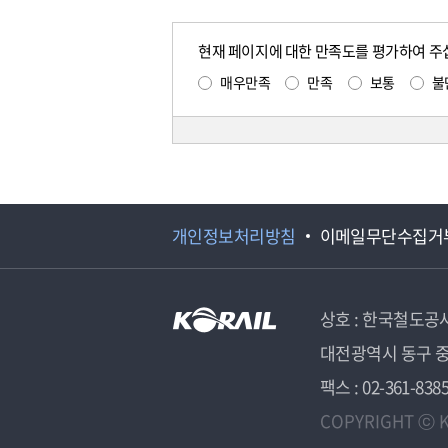
현재 페이지에 대한 만족도를 평가하여 주
매우만족
만족
보통
불
개인정보처리방침
이메일무단수집거
상호 : 한국철도공
대전광역시 동구 중
팩스 : 02-361-838
COPYRIGHT ⓒ K