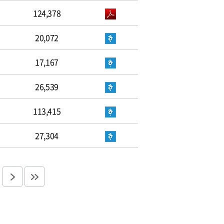
124,378
20,072
17,167
26,539
113,415
27,304