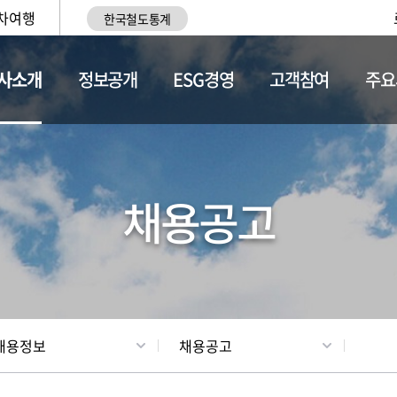
차여행
한국철도통계
사소개
정보공개
ESG경영
고객참여
주요
황
조직현황
채용정보
채용공고
채용정보
채용공고