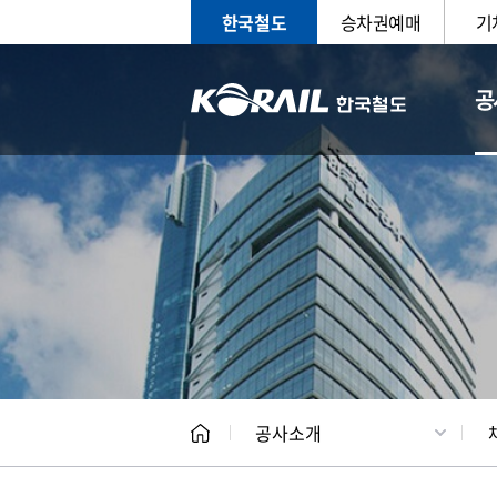
한국철도
승차권예매
기
공
CEO
일반현
공사소개