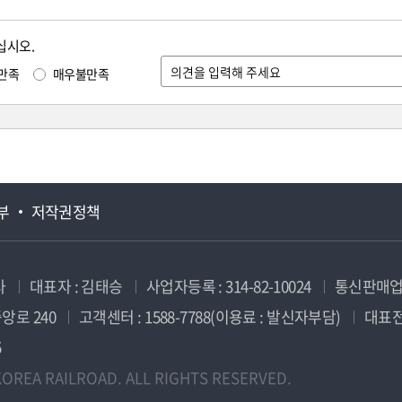
십시오.
만족
매우불만족
부
저작권정책
사
대표자 : 김태승
사업자등록 : 314-82-10024
통신판매업신
앙로 240
고객센터 : 1588-7788(이용료 : 발신자부담)
대표전화
5
OREA RAILROAD. ALL RIGHTS RESERVED.