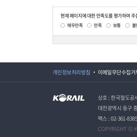
현재 페이지에 대한 만족도를 평가하여 주
매우만족
만족
보통
불
개인정보처리방침
이메일무단수집거
상호 : 한국철도공
대전광역시 동구 중
팩스 : 02-361-838
COPYRIGHT ⓒ K