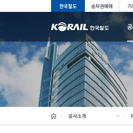
한국철도
승차권예매
기
공
CEO
일반현
공사소개