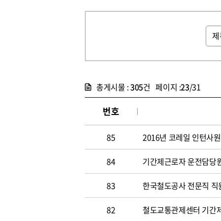
총게시물 :
305
건 페이지 :
23
/31
번호
85
2016년 코레일 인턴사원
84
기간제근로자 운전담당원 채
83
한국철도공사 전문직 직원 
82
철도교통관제센터 기간제