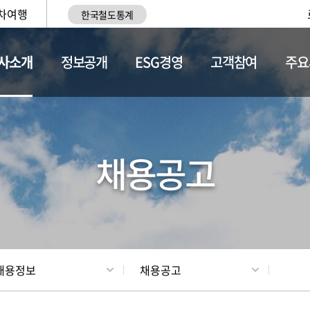
차여행
한국철도통계
사소개
정보공개
ESG경영
고객참여
주요
황
조직현황
채용정보
채용공고
채용정보
채용공고