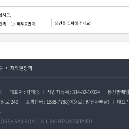
십시오.
만족
매우불만족
부
저작권정책
사
대표자 : 김태승
사업자등록 : 314-82-10024
통신판매업신
앙로 240
고객센터 : 1588-7788(이용료 : 발신자부담)
대표전화
5
OREA RAILROAD. ALL RIGHTS RESERVED.