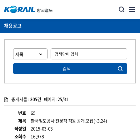
채용공고
검색
총게시물 :
305
건 페이지 :
25
/31
게시물 목록
코레일소개_경영공시_채용공고 목록 - 정보 제공
번호
65
제목
한국철도공사 전문직 직원 공개 모집(~3.24)
작성일
2015-03-03
조회수
16,978