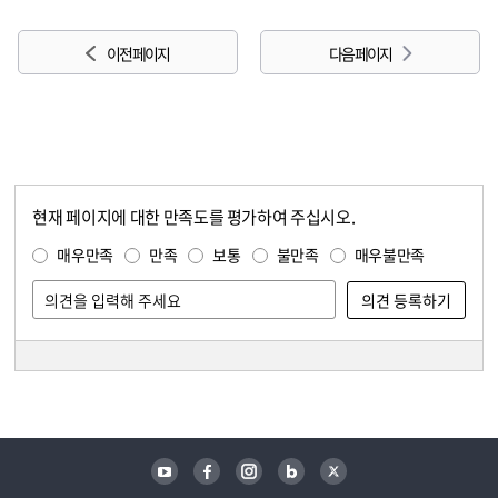
이전 페이지
다음 페이지
현재 페이지에 대한 만족도를 평가하여 주십시오.
콘텐츠 만족도 조사
만족도 조사
매우만족
만족
보통
불만족
매우불만족
담당자 정보
담당자 정보
유튜브
페이스북
인스타그램
블로그
트위터