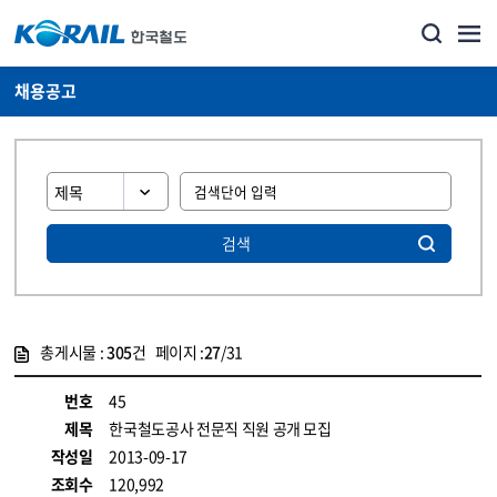
채용공고
검색
총게시물 :
305
건 페이지 :
27
/31
게시물 목록
코레일소개_경영공시_채용공고 목록 - 정보 제공
번호
45
제목
한국철도공사 전문직 직원 공개 모집
작성일
2013-09-17
조회수
120,992