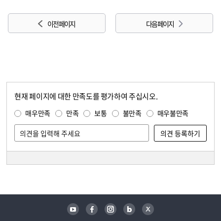
이전 페이지
다음 페이지
현재 페이지에 대한 만족도를 평가하여 주십시오.
콘텐츠 만족도 조사
만족도 조사
매우만족
만족
보통
불만족
매우불만족
담당자 정보
담당자 정보
유튜브
페이스북
인스타그램
블로그
트위터