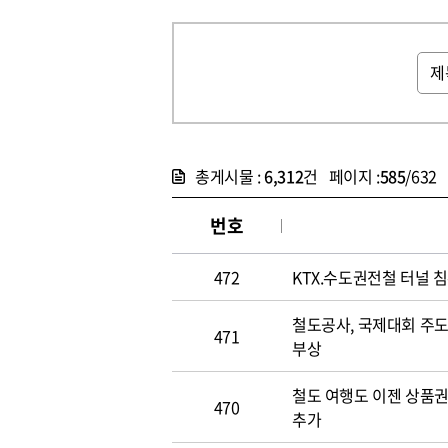
총게시물 :
6,312
건 페이지 :
585
/632
번호
472
KTX.수도권전철 터널
철도공사, 국제대회 주
471
부상
철도 여행도 이젠 상품권 
470
추가