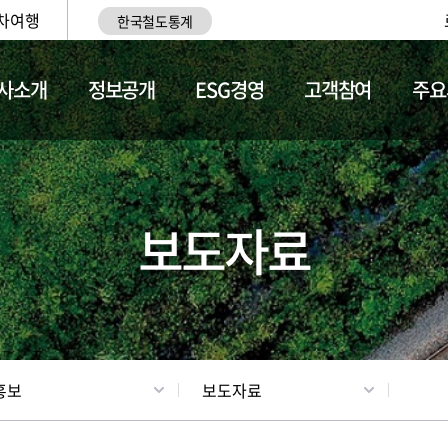
차여행
한국철도통계
사소개
정보공개
ESG경영
고객참여
주요
업
갤러리
기차소개
보도자료
홍보
보도자료