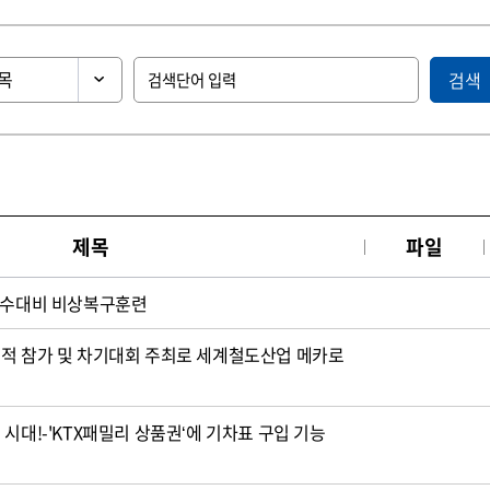
검색
제목
파일
 침수대비 비상복구훈련
도적 참가 및 차기대회 주최로 세계철도산업 메카로
시대!-'KTX패밀리 상품권‘에 기차표 구입 기능