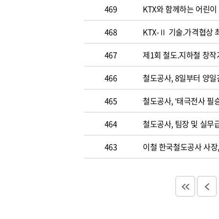
469
KTX와 함께하는 어린이
468
KTX-Ⅱ 기술.가격협상
467
제1회 철도.지하철 창
466
철도공사, 8일부터 양일
465
철도공사, ‘태극전사 필승
464
철도공사, 팀장 및 실무
463
이철 한국철도공사 사장