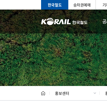
한국철도
승차권예매
기
공
홍보
문화사
홍보센터