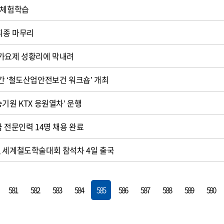
 체험학습
 최종 마무리
작가요제 성황리에 막내려
간 ‘철도산업안전보건 워크숍’ 개최
기원 KTX 응원열차’ 운행
급 전문인력 14명 채용 완료
, 세계철도학술대회 참석차 4일 출국
581
582
583
584
585
586
587
588
589
590