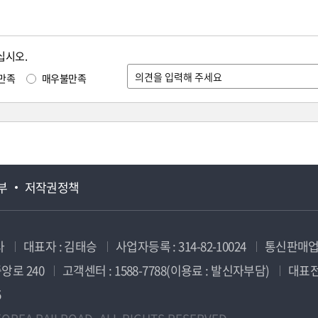
십시오.
만족
매우불만족
부
저작권정책
사
대표자 : 김태승
사업자등록 : 314-82-10024
통신판매업신
앙로 240
고객센터 : 1588-7788(이용료 : 발신자부담)
대표전화
5