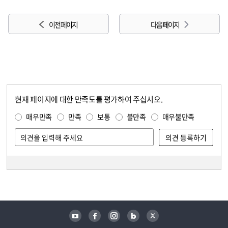
이전 페이지
다음 페이지
현재 페이지에 대한 만족도를 평가하여 주십시오.
콘텐츠 만족도 조사
만족도 조사
매우만족
만족
보통
불만족
매우불만족
담당자 정보
담당자 정보
유튜브
페이스북
인스타그램
블로그
트위터