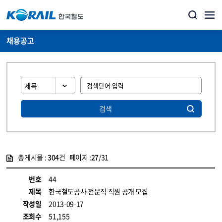
채용공고
검색
총게시물 :
304
건 페이지 :
27
/31
게시물 목록
코레일소개_경영공시_채용공고 목록 - 정보 제공
번호
44
제목
한국철도공사 전문직 직원 공개 모집
작성일
2013-09-17
조회수
51,155