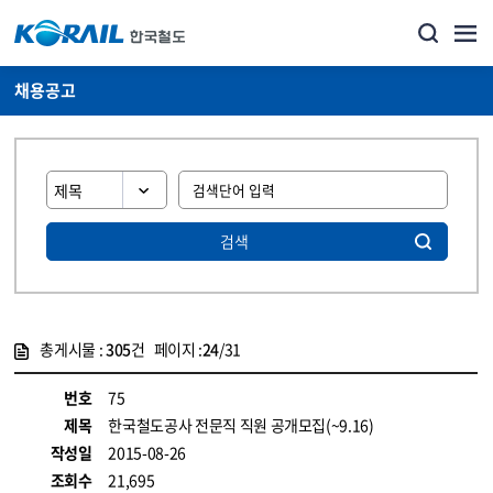
채용공고
검색
총게시물 :
305
건 페이지 :
24
/31
게시물 목록
코레일소개_경영공시_채용공고 목록 - 정보 제공
번호
75
제목
한국철도공사 전문직 직원 공개모집(~9.16)
작성일
2015-08-26
조회수
21,695