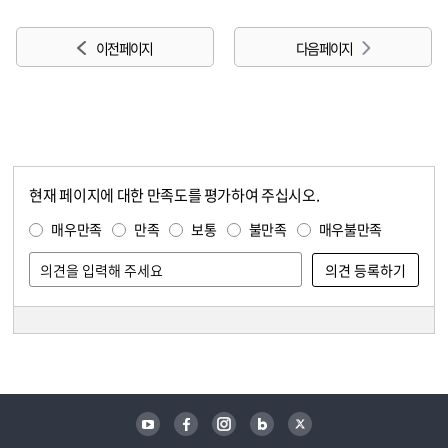
이전 페이지
다음 페이지
현재 페이지에 대한 만족도를 평가하여 주십시오.
콘텐츠 만족도 조사
만족도 조사
매우만족
만족
보통
불만족
매우불만족
담당자 정보
담당자 정보
유튜브
페이스북
인스타그램
블로그
트위터