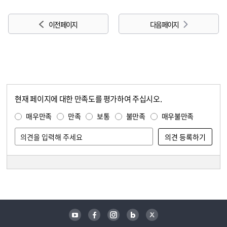
이전 페이지
다음 페이지
현재 페이지에 대한 만족도를 평가하여 주십시오.
콘텐츠 만족도 조사
만족도 조사
매우만족
만족
보통
불만족
매우불만족
담당자 정보
담당자 정보
유튜브
페이스북
인스타그램
블로그
트위터