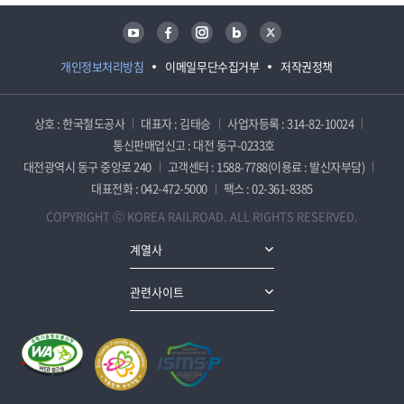
유튜브
페이스북
인스타그램
블로그
트위터
개인정보처리방침
이메일무단수집거부
저작권정책
상호 : 한국철도공사
대표자 : 김태승
사업자등록 : 314-82-10024
통신판매업신고 : 대전 동구-0233호
대전광역시 동구 중앙로 240
고객센터 : 1588-7788(이용료 : 발신자부담)
대표전화 : 042-472-5000
팩스 : 02-361-8385
COPYRIGHT ⓒ KOREA RAILROAD. ALL RIGHTS RESERVED.
계열사
관련사이트