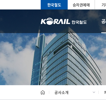
한국철도
승차권예매
기
공
CEO
일반현
공사소개