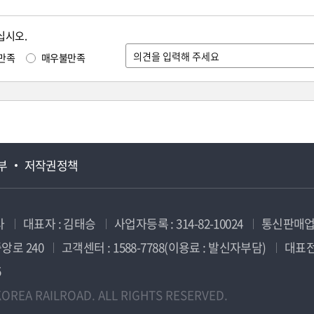
십시오.
만족
매우불만족
부
저작권정책
사
대표자 : 김태승
사업자등록 : 314-82-10024
통신판매업신
앙로 240
고객센터 : 1588-7788(이용료 : 발신자부담)
대표전화
5
OREA RAILROAD. ALL RIGHTS RESERVED.