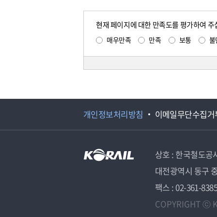
현재 페이지에 대한 만족도를 평가하여 주
매우만족
만족
보통
불
개인정보처리방침
이메일무단수집거
상호 : 한국철도공
대전광역시 동구 중
팩스 : 02-361-838
COPYRIGHT ⓒ K