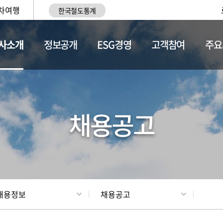
차여행
한국철도통계
사소개
정보공개
ESG경영
고객참여
주요
황
조직현황
채용정보
채용공고
채용정보
채용공고