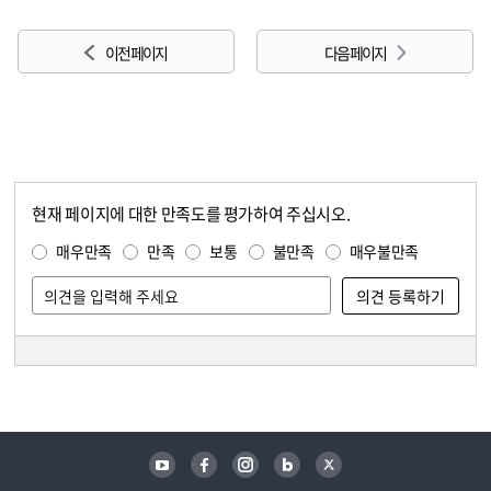
이전 페이지
다음 페이지
현재 페이지에 대한 만족도를 평가하여 주십시오.
콘텐츠 만족도 조사
만족도 조사
매우만족
만족
보통
불만족
매우불만족
담당자 정보
담당자 정보
유튜브
페이스북
인스타그램
블로그
트위터