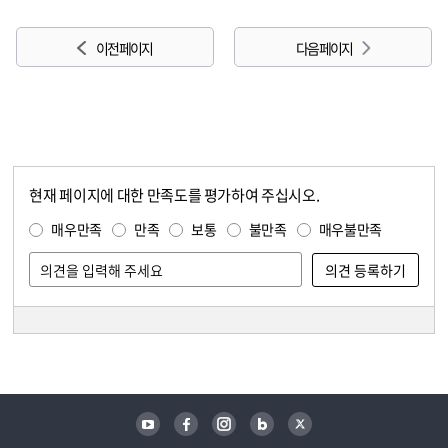
이전 페이지
다음 페이지
현재 페이지에 대한 만족도를 평가하여 주십시오.
콘텐츠 만족도 조사
만족도 조사
매우만족
만족
보통
불만족
매우불만족
담당자 정보
담당자 정보
유튜브
페이스북
인스타그램
블로그
트위터