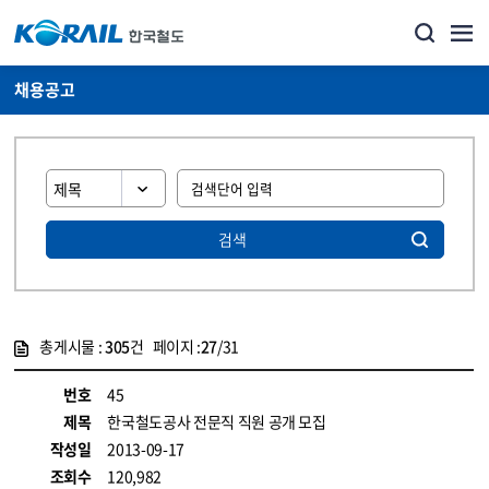
채용공고
검색
총게시물 :
305
건 페이지 :
27
/31
게시물 목록
코레일소개_경영공시_채용공고 목록 - 정보 제공
번호
45
제목
한국철도공사 전문직 직원 공개 모집
작성일
2013-09-17
조회수
120,982