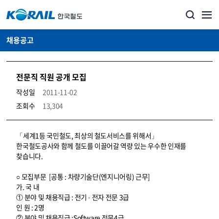
채용공고
전문직 직원 공개 모집
작성일
2011-11-02
조회수
13,304
코레일소개_경영공시_채용공고 상세보기 – 내용, 파일, 담당자 연락처로 구성
「세계1등 국민철도, 최상의 철도서비스를 위해서」
한국철도공사와 함께 철도를 이끌어갈 역량 있는 우수한 인재를
찾습니다.
○ 모집부문 [공통 : 차량기술단(엔지니어링) 근무]
가. 국 내
① 분야 및 채용직급 : 전기 · 전자 전문 3급
인 원 : 2명
② 분야 및 채용직급 :Software 전문4급