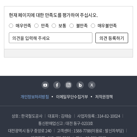
현재 페이지에 대한 만족도를 평가하여 주십시오.
콘텐츠 만족도 조사
만족도 조사
매우만족
만족
보통
불만족
매우불만족
담당자 정보
담당자 정보
유튜브
페이스북
인스타그램
블로그
트위터
개인정보처리방침
이메일무단수집거부
저작권정책
상호 : 한국철도공사
대표자 : 김태승
사업자등록 : 314-82-10024
통신판매업신고 : 대전 동구-0233호
대전광역시 동구 중앙로 240
고객센터 : 1588-7788(이용료 : 발신자부담)