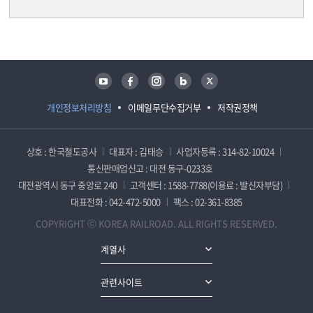
담당자 정보
담당자 정보
유튜브
페이스북
인스타그램
블로그
트위터
개인정보처리방침
이메일무단수집거부
저작권정책
상호 : 한국철도공사
대표자 : 김태승
사업자등록 : 314-82-10024
통신판매업신고 : 대전 동구-0233호
대전광역시 동구 중앙로 240
고객센터 : 1588-7788(이용료 : 발신자부담)
대표전화 : 042-472-5000
팩스 : 02-361-8385
COPYRIGHT ⓒ KOREA RAILROAD. ALL RIGHTS RESERVED.
계열사
관련사이트