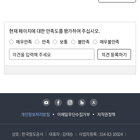
현재 페이지에 대한 만족도를 평가하여 주십시오.
콘텐츠 만족도 조사
만족도 조사
매우만족
만족
보통
불만족
매우불만족
담당자 정보
담당자 정보
유튜브
페이스북
인스타그램
블로그
트위터
개인정보처리방침
이메일무단수집거부
저작권정책
상호 : 한국철도공사
대표자 : 김태승
사업자등록 : 314-82-10024