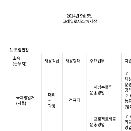
2014년 9월 5일
코레일로지스㈜ 사장
1. 모집현황
소속
채용직급
채용형태
주요업무
지
(근무지)
？
해
운
ㆍ해상수출입
경
운송영업
대리
？
국제영업처
∼
정규직
능
(서울)
과장
(영
？
ㆍ프로젝트화물
화
운송영업
영