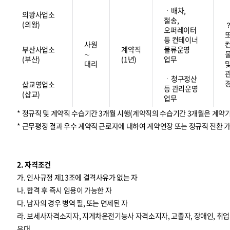
ㆍ배차,
의왕사업소
철송,
(의왕)
오퍼레이터
등 컨테이너
사원
부산사업소
계약직
물류운영
∼
(부산)
(1년)
업무
대리
ㆍ청구정산
삽교영업소
등 관리운영
(삽교)
업무
* 정규직 및 계약직 수습기간 3개월 시행(계약직의 수습기간 3개월은 계약
* 근무평정 결과 우수 계약직 근로자에 대하여 계약연장 또는 정규직 전환 
2. 자격조건
가. 인사규정 제13조에 결격사유가 없는 자
나. 합격 후 즉시 임용이 가능한 자
다. 남자의 경우 병역 필, 또는 면제된 자
라. 보세사자격소지자, 지게차운전기능사 자격소지자, 고졸자, 장애인, 
우대