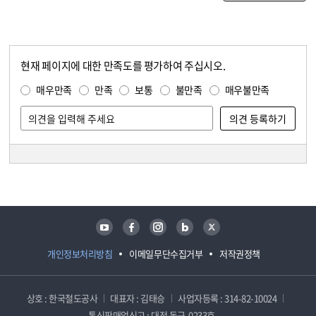
현재 페이지에 대한 만족도를 평가하여 주십시오.
콘텐츠 만족도 조사
만족도 조사
매우만족
만족
보통
불만족
매우불만족
담당자 정보
담당자 정보
유튜브
페이스북
인스타그램
블로그
트위터
개인정보처리방침
이메일무단수집거부
저작권정책
상호 : 한국철도공사
대표자 : 김태승
사업자등록 : 314-82-10024
통신판매업신고 : 대전 동구-0233호