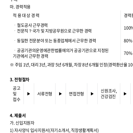
마. 경력적용
적 용 대 상 경 력
경력
ㆍ철도공사 근무경력
100
ㆍ전문직？국가 및 지방공무원으로 근무한 경력
ㆍ동일한 전문분야 또는 동종업체에서 근무한 경력
80%
ㆍ공공기관의운영에관한법률에의거 공공기관으로 지정된
70%
기관에서 근무한 경력
※ 주임 1년, 대리 3년, 과장 5년 6개월, 차장 8년 6개월 인정(경력환산율 10
3. 전형절차
공고
신원조사,
및
▶
서류전형
▶
면접전형
▶
▶
건강검진
접수
4. 제출서
가. 신입지원자
1) 자사양식 입사지원서(자기소개서, 직장생활계획서)