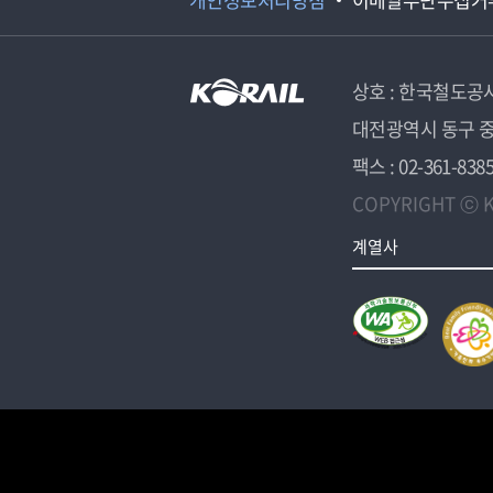
상호 : 한국철도공
대전광역시 동구 중
팩스 : 02-361-838
COPYRIGHT ⓒ K
계열사