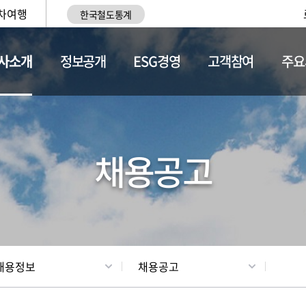
차여행
한국철도통계
사소개
정보공개
ESG경영
고객참여
주요
황
조직현황
채용정보
채용공고
채용정보
채용공고