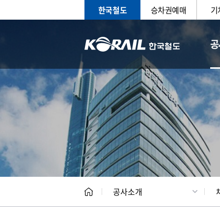
한국철도
승차권예매
기
공
CEO
일반현
공사소개