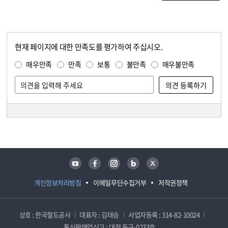
현재 페이지에 대한 만족도를 평가하여 주십시오.
콘텐츠 만족도 조사
만족도 조사
매우만족
만족
보통
불만족
매우불만족
담당자 정보
담당자 정보
유튜브
페이스북
인스타그램
블로그
트위터
개인정보처리방침
이메일무단수집거부
저작권정책
상호 : 한국철도공사
대표자 : 김태승
사업자등록 : 314-82-10024
통신판매업신고 : 대전 동구-0233호