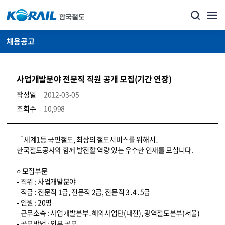
채용공고
사업개발분야 전문직 직원 공개 모집(기간 연장)
작성일
2012-03-05
조회수
10,998
코레일소개_경영공시_채용공고 상세보기 – 내용, 파일, 담당자 연락처로 구성
「세계1등 국민철도, 최상의 철도서비스를 위해서」
한국철도공사와 함께 발전할 역량 있는 우수한 인재를 모십니다.
○ 모집부문
- 직위 : 사업개발분야
- 직급 : 전문직 1급, 전문직 2급, 전문직 3․4․5급
- 인원 : 20명
- 근무소속 : 사업개발본부․해외사업단(대전), 광역철도본부(서울)
- 공모방법 : 외부 공모