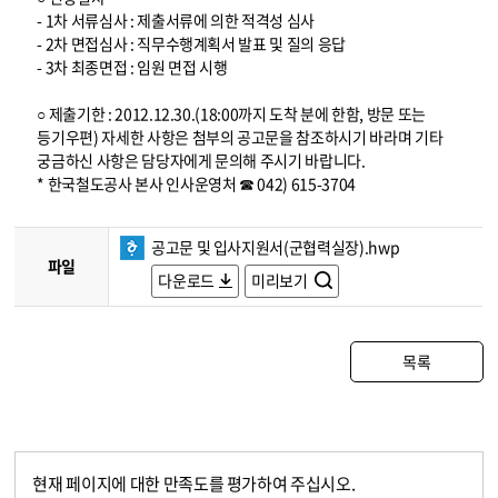
- 1차 서류심사 : 제출서류에 의한 적격성 심사
- 2차 면접심사 : 직무수행계획서 발표 및 질의 응답
- 3차 최종면접 : 임원 면접 시행
○ 제출기한 : 2012.12.30.(18:00까지 도착 분에 한함, 방문 또는
등기우편) 자세한 사항은 첨부의 공고문을 참조하시기 바라며 기타
궁금하신 사항은 담당자에게 문의해 주시기 바랍니다.
* 한국철도공사 본사 인사운영처 ☎ 042) 615-3704
공고문 및 입사지원서(군협력실장).hwp
파일
다운로드
미리보기
목록
현재 페이지에 대한 만족도를 평가하여 주십시오.
콘텐츠 만족도 조사
만족도 조사