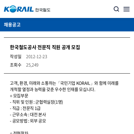
채용공고
한국철도공사 전문직 직원 공개 모집
작성일
2012-12-23
조회수
25,249
코레일소개_경영공시_채용공고 상세보기 – 내용, 파일, 담당자 연락처로 구성
고객, 환경, 미래와 소통하는「국민기업 KORAIL」와 함께 미래를
개척할 열정과 능력을 갖춘 우수한 인재를 모십니다.
○ 모집부문
- 직위 및 인원 : 군협력실장(1명)
- 직급 : 전문직 1급
- 근무소속 : 대전 본사
- 공모방법 : 외부 공모
○ 전형절차