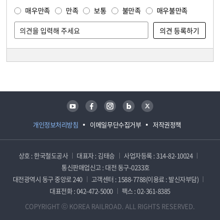
매우만족
만족
보통
불만족
매우불만족
담당자 정보
담당자 정보
유튜브
페이스북
인스타그램
블로그
트위터
개인정보처리방침
이메일무단수집거부
저작권정책
상호 : 한국철도공사
대표자 : 김태승
사업자등록 : 314-82-10024
통신판매업신고 : 대전 동구-0233호
대전광역시 동구 중앙로 240
고객센터 : 1588-7788(이용료 : 발신자부담)
대표전화 : 042-472-5000
팩스 : 02-361-8385
COPYRIGHT ⓒ KOREA RAILROAD. ALL RIGHTS RESERVED.