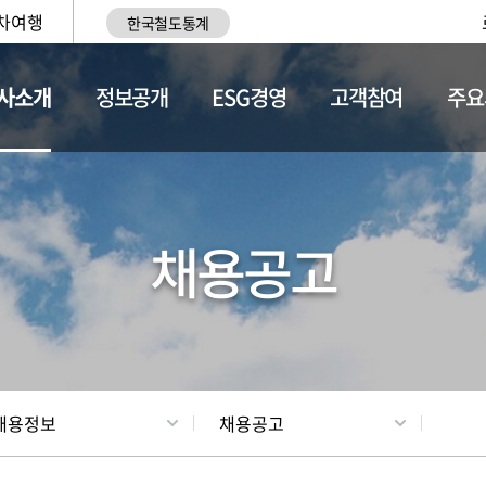
차여행
한국철도통계
사소개
정보공개
ESG경영
고객참여
주요
황
조직현황
채용정보
채용공고
채용정보
채용공고