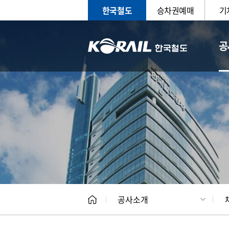
한국철도
승차권예매
기
공
CEO
일반현
공사소개