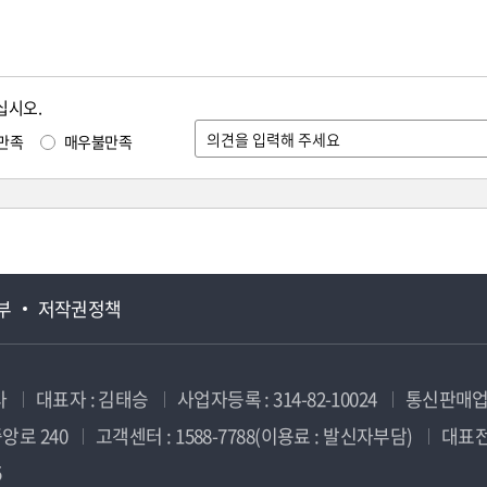
십시오.
만족
매우불만족
부
저작권정책
사
대표자 : 김태승
사업자등록 : 314-82-10024
통신판매업신
앙로 240
고객센터 : 1588-7788(이용료 : 발신자부담)
대표전화
5