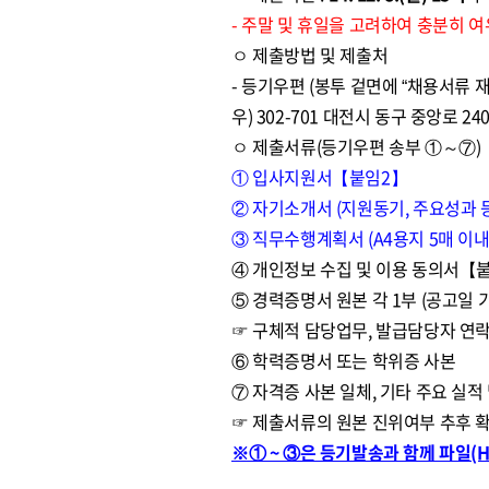
- 주말 및 휴일을 고려하여 충분히 
ㅇ 제출방법 및 제출처
- 등기우편 (봉투 겉면에 “채용서류 재
우) 302-701 대전시 동구 중앙로
ㅇ 제출서류(등기우편 송부 ①～⑦)
① 입사지원서【붙임2】
② 자기소개서 (지원동기, 주요성과 등
③ 직무수행계획서 (A4용지 5매 이
④ 개인정보 수집 및 이용 동의서【
⑤ 경력증명서 원본 각 1부 (공고일 
☞ 구체적 담당업무, 발급담당자 연락
⑥ 학력증명서 또는 학위증 사본
⑦ 자격증 사본 일체, 기타 주요 실적
☞ 제출서류의 원본 진위여부 추후 
※① ~ ③은 등기발송과 함께 파일(Hwp,