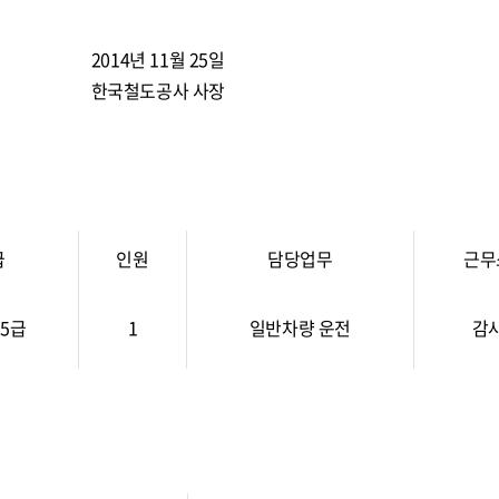
2014년 11월 25일
한국철도공사 사장
급
인원
담당업무
근무
5급
1
일반차량 운전
감