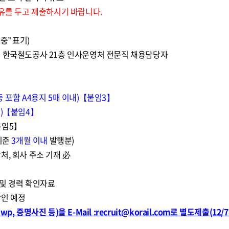
여유를 두고 제출하시기 바랍니다.
중” 표기)
 240 한국철도공사 21층 인사운영처 전문직 채용담당자
 포함 A4용지 5매 이내)【붙임3】
내)【붙임4】
붙임5】
기준
3개월 이내
발행분)
처, 회사 주소 기재 必
 및 경력 확인자료
확인 예정
 증명사진 등)을 E-Mail :recruit@korail.com로 별도제출(12/