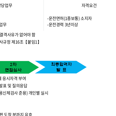
담당업무
자격요건
-운전면허(1종보통) 소지자
계업무
-운전경력 3년이상
 결격사유가 없어야 함
인사규정 제16조【붙임1】
계 응시자격 부여
발표 및 질의응답
용신체검사 준용) 개인별 실시
편 도착 분까지 유효