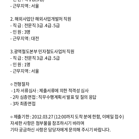
- 근무지역 : 서울
2. 해외사업단 해외사업개발처 직원
- 직 급 : 전문직 3급․4급․5급
- 인 원 : 3명
- 근무지역 : 대전
3.광역철도본부 민자철도사업처 직원
- 직 급 : 전문직 3급․4급․5급
- 인 원 : 1명
- 근무지역 : 서울
○ 전형절차
- 1차 서류심사 : 제출서류에 의한 적격성 심사
- 2차 심층면접 : 직무수행계획서 발표 및 질의 응답
- 3차 최종면접
○ 제출기한 : 2012.03.27 (12:00까지 도착 분에 한함, 이메일 접수)
자세한 사항은 첨부물을 참조하시기 바라며
기타 궁금하신 사항은 담당자에게 문의해 주시기 바랍니다.