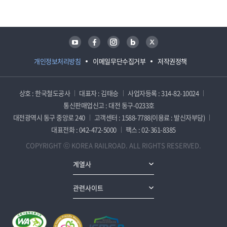
유튜브
페이스북
인스타그램
블로그
트위터
개인정보처리방침
이메일무단수집거부
저작권정책
상호 : 한국철도공사
대표자 : 김태승
사업자등록 : 314-82-10024
통신판매업신고 : 대전 동구-0233호
대전광역시 동구 중앙로 240
고객센터 : 1588-7788(이용료 : 발신자부담)
대표전화 : 042-472-5000
팩스 : 02-361-8385
COPYRIGHT ⓒ KOREA RAILROAD. ALL RIGHTS RESERVED.
계열사
관련사이트