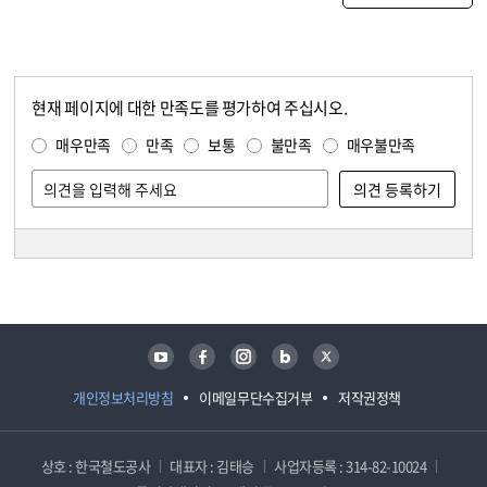
현재 페이지에 대한 만족도를 평가하여 주십시오.
콘텐츠 만족도 조사
만족도 조사
매우만족
만족
보통
불만족
매우불만족
담당자 정보
담당자 정보
유튜브
페이스북
인스타그램
블로그
트위터
개인정보처리방침
이메일무단수집거부
저작권정책
상호 : 한국철도공사
대표자 : 김태승
사업자등록 : 314-82-10024