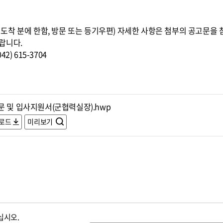
8:00까지 도착 분에 한함, 방문 또는 등기우편) 자세한 사항은 첨부의 공고
랍니다.
) 615-3704
문 및 입사지원서(군협력실장).hwp
로드
미리보기
십시오.