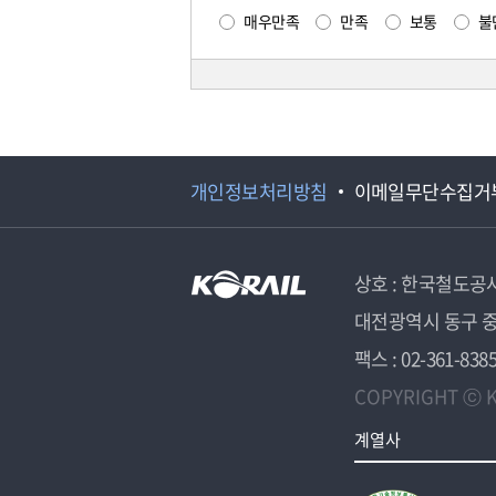
매우만족
만족
보통
불
개인정보처리방침
이메일무단수집거
상호 : 한국철도공
대전광역시 동구 중
팩스 : 02-361-838
COPYRIGHT ⓒ K
계열사