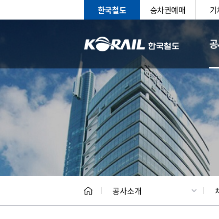
한국철도
승차권예매
기
공
CEO
일반현
공사소개