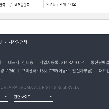
만족
매우불만족
부
저작권정책
사
대표자 : 김태승
사업자등록 : 314-82-10024
통신판매업신
앙로 240
고객센터 : 1588-7788(이용료 : 발신자부담)
대표전화
5
OREA RAILROAD. ALL RIGHTS RESERVED.
관련사이트