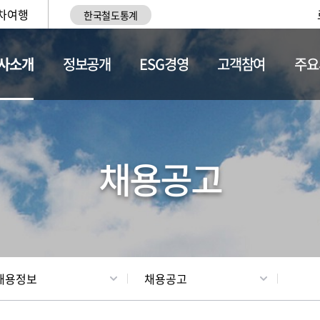
차여행
한국철도통계
사소개
정보공개
ESG경영
고객참여
주요
황
조직현황
채용정보
채용공고
채용정보
채용공고