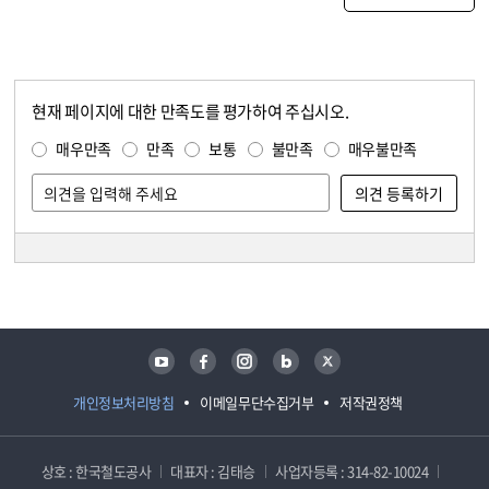
현재 페이지에 대한 만족도를 평가하여 주십시오.
콘텐츠 만족도 조사
만족도 조사
매우만족
만족
보통
불만족
매우불만족
담당자 정보
담당자 정보
유튜브
페이스북
인스타그램
블로그
트위터
개인정보처리방침
이메일무단수집거부
저작권정책
상호 : 한국철도공사
대표자 : 김태승
사업자등록 : 314-82-10024