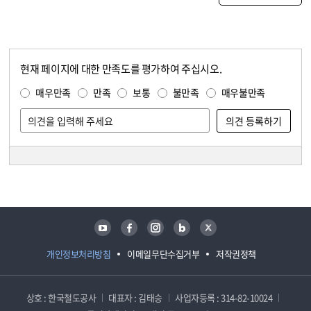
현재 페이지에 대한 만족도를 평가하여 주십시오.
콘텐츠 만족도 조사
만족도 조사
매우만족
만족
보통
불만족
매우불만족
담당자 정보
담당자 정보
유튜브
페이스북
인스타그램
블로그
트위터
개인정보처리방침
이메일무단수집거부
저작권정책
상호 : 한국철도공사
대표자 : 김태승
사업자등록 : 314-82-10024