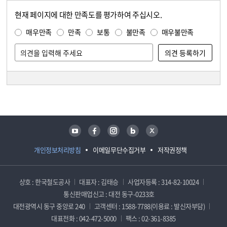
현재 페이지에 대한 만족도를 평가하여 주십시오.
콘텐츠 만족도 조사
만족도 조사
매우만족
만족
보통
불만족
매우불만족
담당자 정보
담당자 정보
유튜브
페이스북
인스타그램
블로그
트위터
개인정보처리방침
이메일무단수집거부
저작권정책
상호 : 한국철도공사
대표자 : 김태승
사업자등록 : 314-82-10024
통신판매업신고 : 대전 동구-0233호
대전광역시 동구 중앙로 240
고객센터 : 1588-7788(이용료 : 발신자부담)
대표전화 : 042-472-5000
팩스 : 02-361-8385