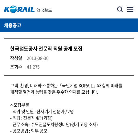
채용공고
한국철도공사 전문직 직원 공개 모집
작성일
2013-08-30
조회수
41,275
코레일소개_경영공시_채용공고 상세보기 – 내용, 파일, 담당자 연락처로 구성
고객, 환경, 미래와 소통하는「국민기업 KORAIL」와 함께 미래를
개척할 열정과 능력을 갖춘 우수한 인재를 모십니다.
○ 모집부문
- 직위 및 인원 : 전자기기 전문가 / 2명
- 직급 : 전문직 4급(과장)
- 근무소속 : 수도권철도차량정비단(경기 고양 소재)
- 공모방법 : 외부 공모