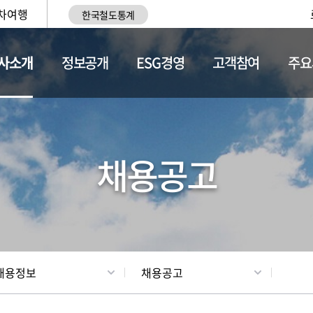
차여행
한국철도통계
사소개
정보공개
ESG경영
고객참여
주요
황
조직현황
채용정보
채용공고
채용정보
채용공고