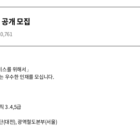
 공개 모집
10,761
비스를 위해서」
는 우수한 인재를 모십니다.
직 3․4,5급
단(대전), 광역철도본부(서울)