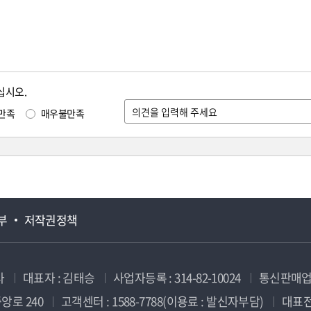
십시오.
만족
매우불만족
부
저작권정책
사
대표자 : 김태승
사업자등록 : 314-82-10024
통신판매업신
앙로 240
고객센터 : 1588-7788(이용료 : 발신자부담)
대표전화