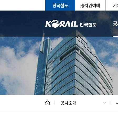
한국철도
승차권예매
기
공
CEO
일반현
공사소개