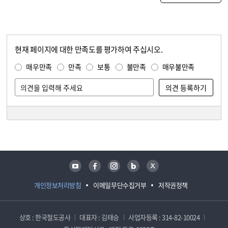
현재 페이지에 대한 만족도를 평가하여 주십시오.
콘텐츠 만족도 조사
만족도 조사
매우만족
만족
보통
불만족
매우불만족
담당자 정보
담당자 정보
유튜브
페이스북
인스타그램
블로그
트위터
개인정보처리방침
이메일무단수집거부
저작권정책
상호 : 한국철도공사
대표자 : 김태승
사업자등록 : 314-82-10024