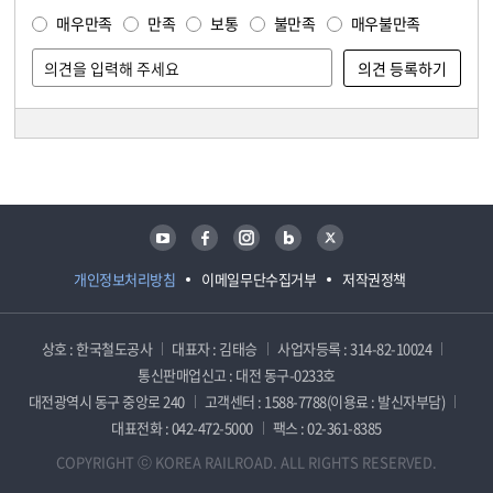
매우만족
만족
보통
불만족
매우불만족
담당자 정보
담당자 정보
유튜브
페이스북
인스타그램
블로그
트위터
개인정보처리방침
이메일무단수집거부
저작권정책
상호 : 한국철도공사
대표자 : 김태승
사업자등록 : 314-82-10024
통신판매업신고 : 대전 동구-0233호
대전광역시 동구 중앙로 240
고객센터 : 1588-7788(이용료 : 발신자부담)
대표전화 : 042-472-5000
팩스 : 02-361-8385
COPYRIGHT ⓒ KOREA RAILROAD. ALL RIGHTS RESERVED.