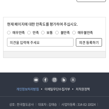
현재 페이지에 대한 만족도를 평가하여 주십시오.
콘텐츠 만족도 조사
만족도 조사
매우만족
만족
보통
불만족
매우불만족
담당자 정보
담당자 정보
유튜브
페이스북
인스타그램
블로그
트위터
개인정보처리방침
이메일무단수집거부
저작권정책
상호 : 한국철도공사
대표자 : 김태승
사업자등록 : 314-82-10024