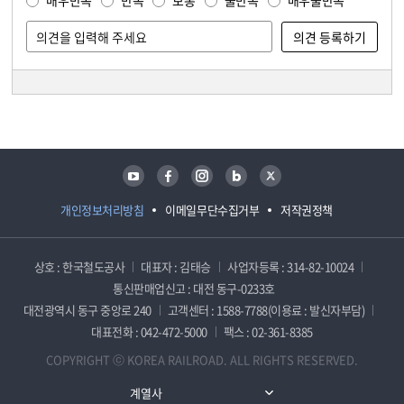
매우만족
만족
보통
불만족
매우불만족
담당자 정보
담당자 정보
유튜브
페이스북
인스타그램
블로그
트위터
개인정보처리방침
이메일무단수집거부
저작권정책
상호 : 한국철도공사
대표자 : 김태승
사업자등록 : 314-82-10024
통신판매업신고 : 대전 동구-0233호
대전광역시 동구 중앙로 240
고객센터 : 1588-7788(이용료 : 발신자부담)
대표전화 : 042-472-5000
팩스 : 02-361-8385
COPYRIGHT ⓒ KOREA RAILROAD. ALL RIGHTS RESERVED.
계열사