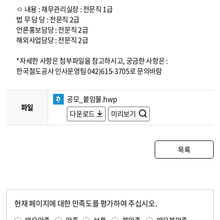
ㅇ 내용 : 재무관리실장 : 전문직 1급
법 무 담 당 : 전문직 2급
언론홍보담당 : 전문직 2급
해외사업담당 : 전문직 2급
*자세한 사항은 첨부파일을 참고하시고, 궁금한 사항은 :
한국철도공사 인사운영팀 042)615-3705로 문의바람
공모_붙임물.hwp
파일
다운로드
미리보기
목록
현재 페이지에 대한 만족도를 평가하여 주십시오.
콘텐츠 만족도 조사
만족도 조사