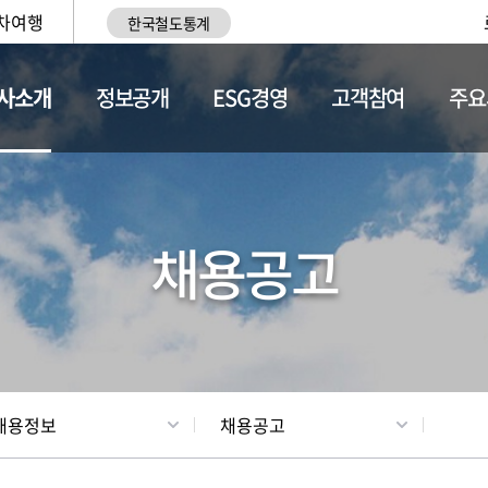
차여행
한국철도통계
사소개
정보공개
ESG경영
고객참여
주요
황
조직현황
채용정보
채용공고
채용정보
채용공고