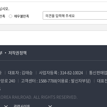
십시오.
만족
매우불만족
부
저작권정책
사
대표자 : 김태승
사업자등록 : 314-82-10024
통신판매업신
앙로 240
고객센터 : 1588-7788(이용료 : 발신자부담)
대표전화
5
OREA RAILROAD. ALL RIGHTS RESERVED.
관련사이트