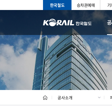
한국철도
승차권예매
기
공
CEO
일반현
공사소개