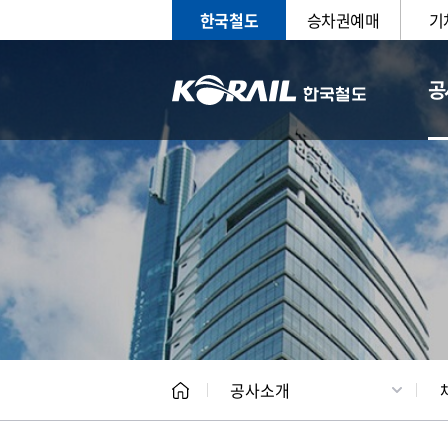
한국철도
승차권예매
기
공
CEO
일반현
공사소개