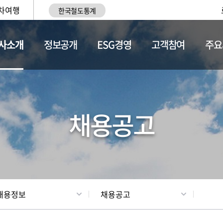
차여행
한국철도통계
사소개
정보공개
ESG경영
고객참여
주요
황
조직현황
채용정보
채용공고
채용정보
채용공고