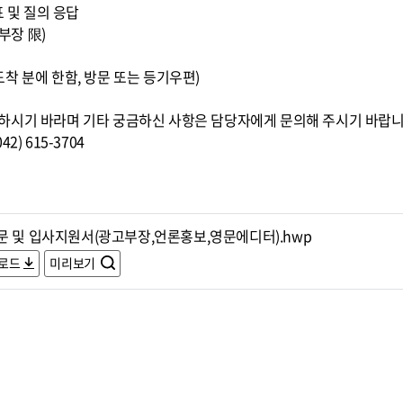
표 및 질의 응답
부장 限)
0까지 도착 분에 한함, 방문 또는 등기우편)
하시기 바라며 기타 궁금하신 사항은 담당자에게 문의해 주시기 바랍니
) 615-3704
문 및 입사지원서(광고부장,언론홍보,영문에디터).hwp
로드
미리보기