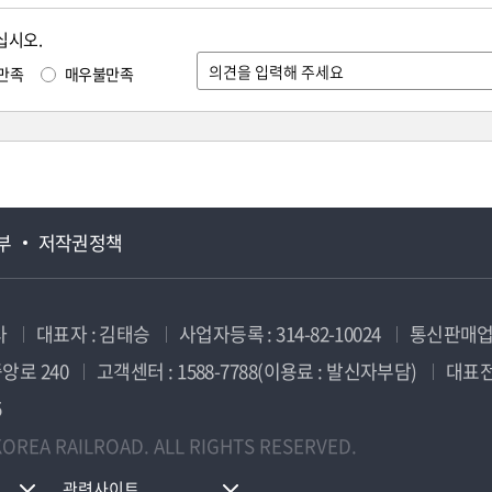
십시오.
만족
매우불만족
부
저작권정책
사
대표자 : 김태승
사업자등록 : 314-82-10024
통신판매업신
앙로 240
고객센터 : 1588-7788(이용료 : 발신자부담)
대표전화
5
OREA RAILROAD. ALL RIGHTS RESERVED.
관련사이트