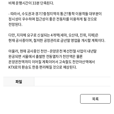
비해 운행시간이 33분 단축된다.
- 따라서, 수도권과 경기?충청지역의 통근?통학 이용객들 대부분이
정시성이 우수하며 접근성이 좋은 전동차를 이용하게 될 것으로
전망된다.
다만, 지자체 요구로 신설되는 4개역(세마, 오산대, 진위, 지제)은
현재 공사중이며, 철저한 공정관리로 금년말 영업을 개시할 계획이다.
아울러, 현재 공사중인 천안∼온양온천 복선전철 사업이 내년말
완공되면 서울에서 출발한 전동열차가 천안역은 물론
온양온천역까지 이어질 계획이어서 고속철도 천안아산역에서
KTX로의 환승도 한층 편리해질 것으로 예상된다.
파일
목록