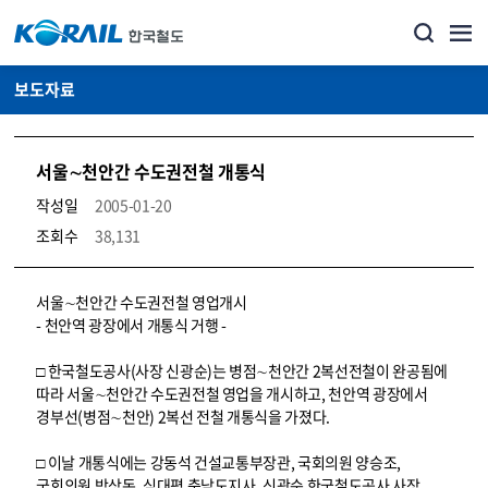
보도자료
서울∼천안간 수도권전철 개통식
작성일
2005-01-20
조회수
38,131
뉴스·홍보_보도자료 상세보기 – 내용, 파일, 담당자 연락처로 구성
서울∼천안간 수도권전철 영업개시
- 천안역 광장에서 개통식 거행 -
□ 한국철도공사(사장 신광순)는 병점∼천안간 2복선전철이 완공됨에
따라 서울∼천안간 수도권전철 영업을 개시하고, 천안역 광장에서
경부선(병점∼천안) 2복선 전철 개통식을 가졌다.
□ 이날 개통식에는 강동석 건설교통부장관, 국회의원 양승조,
국회의원 박상돈, 심대평 충남도지사, 신광순 한국철도공사 사장,