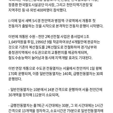
정종환 한국철도시설공단 이사장, 그리고 천안지역기관장 및
지역주민 등 내·외빈 400여명이 참석했다.
□ 이에 앞서 새벽 5시경 천안역과 병점역·구로역에서 개통후 첫
전동차가 출발하는 것을 시작으로 본격적인 전동차 운행이 시작됐다.
이번에 개통된 수원∼천안 2복선전철 사업은 총사업비 1조
1,649억원을 투입, 1996년 9월 착공하여 8년 4개월만에 완공하는
것으로 기존의 복선철도를 2복선철도로 전철화하여 경기남부와
충청권지역에서 수도권으로의 교통편의를 제공하게되며,
철도수송능력이 늘어남과 동시에 지역개발 효과도 기대된다.
이번 연장 개통으로 수도권 전동열차는 서울에서 천안까지 1일 왕복
170회 운행되며, 이중 일반전동열차는 140회, 급행전동열차는 30회
운행된다.
- 일반전동열차는 10분에서 14분 간격으로 운행하여 서울-천안간에
30개역을 정차해 112분이 소요되며,
- 급행전동열차는 출?퇴근 시간대에는 30분, 그 외 시간대에는 1시간
간격으로 13개역을 정차하고, 소요시간은 79분으로 일반전동열차에