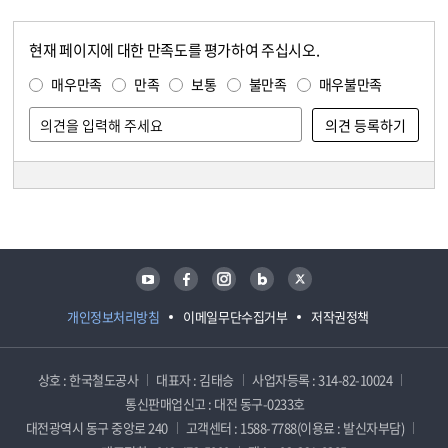
현재 페이지에 대한 만족도를 평가하여 주십시오.
콘텐츠 만족도 조사
만족도 조사
매우만족
만족
보통
불만족
매우불만족
담당자 정보
담당자 정보
유튜브
페이스북
인스타그램
블로그
트위터
개인정보처리방침
이메일무단수집거부
저작권정책
상호 : 한국철도공사
대표자 : 김태승
사업자등록 : 314-82-10024
통신판매업신고 : 대전 동구-0233호
대전광역시 동구 중앙로 240
고객센터 : 1588-7788(이용료 : 발신자부담)