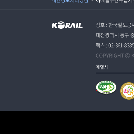
상호 : 한국철도공
대전광역시 동구 중
팩스 : 02-361-838
COPYRIGHT ⓒ K
계열사