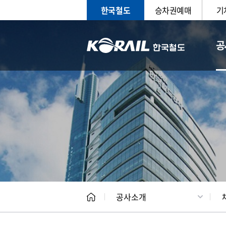
한국철도
승차권예매
기
공
CEO
일반현
공사소개