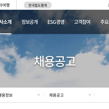
차여행
한국철도통계
사소개
정보공개
ESG경영
고객참여
주요
황
조직현황
채용정보
채용공고
채용정보
채용공고