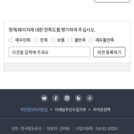
현재 페이지에 대한 만족도를 평가하여 주십시오.
콘텐츠 만족도 조사
만족도 조사
매우만족
만족
보통
불만족
매우불만족
담당자 정보
담당자 정보
유튜브
페이스북
인스타그램
블로그
트위터
개인정보처리방침
이메일무단수집거부
저작권정책
상호 : 한국철도공사
대표자 : 김태승
사업자등록 : 314-82-10024