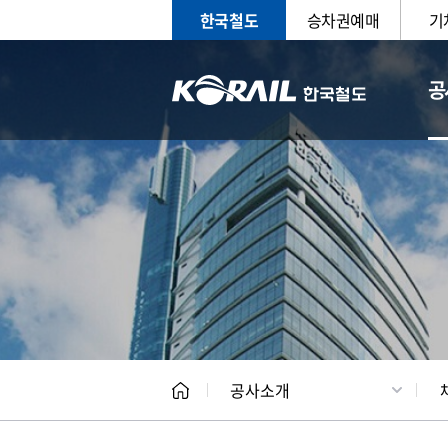
한국철도
승차권예매
기
공
CEO
일반현
공사소개