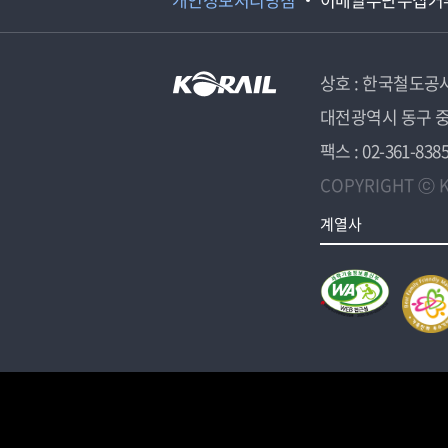
상호 : 한국철도공
대전광역시 동구 중
팩스 : 02-361-838
COPYRIGHT ⓒ K
계열사