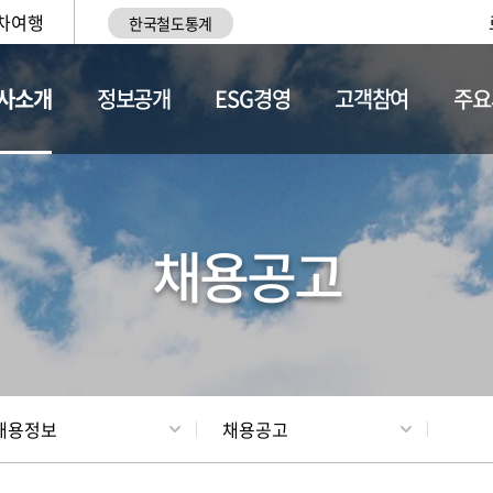
차여행
한국철도통계
사소개
정보공개
ESG경영
고객참여
주요
황
조직현황
채용정보
채용공고
채용정보
채용공고