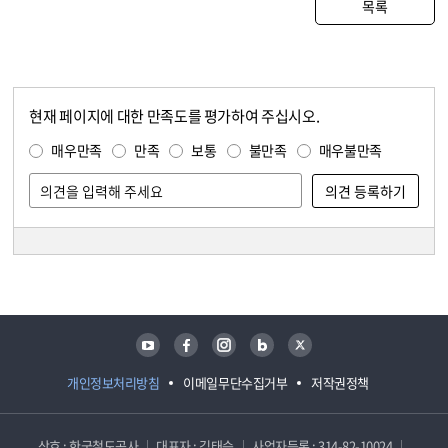
목록
현재 페이지에 대한 만족도를 평가하여 주십시오.
콘텐츠 만족도 조사
만족도 조사
매우만족
만족
보통
불만족
매우불만족
담당자 정보
담당자 정보
유튜브
페이스북
인스타그램
블로그
트위터
개인정보처리방침
이메일무단수집거부
저작권정책
상호 : 한국철도공사
대표자 : 김태승
사업자등록 : 314-82-10024