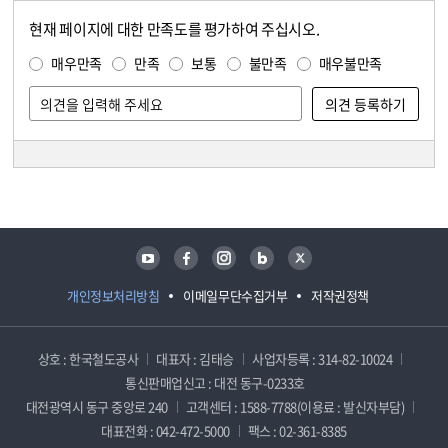
현재 페이지에 대한 만족도를 평가하여 주십시오.
콘텐츠 만족도 조사
만족도 조사
매우만족
만족
보통
불만족
매우불만족
담당자 정보
담당자 정보
유튜브
페이스북
인스타그램
블로그
트위터
개인정보처리방침
이메일무단수집거부
저작권정책
상호 : 한국철도공사
대표자 : 김태승
사업자등록 : 314-82-10024
통신판매업신고 : 대전 동구-0233호
대전광역시 동구 중앙로 240
고객센터 : 1588-7788(이용료 : 발신자부담)
대표전화 : 042-472-5000
팩스 : 02-361-8385