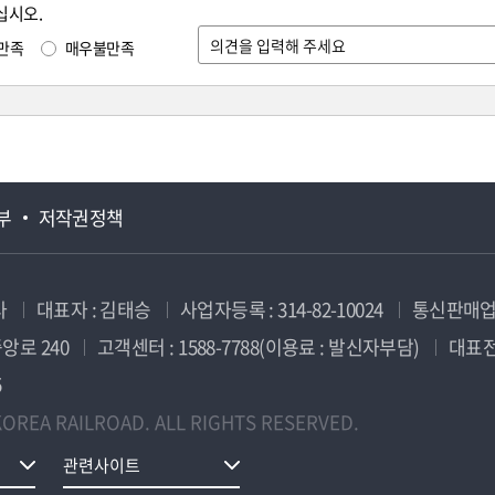
십시오.
만족
매우불만족
부
저작권정책
사
대표자 : 김태승
사업자등록 : 314-82-10024
통신판매업신
앙로 240
고객센터 : 1588-7788(이용료 : 발신자부담)
대표전화
5
OREA RAILROAD. ALL RIGHTS RESERVED.
관련사이트