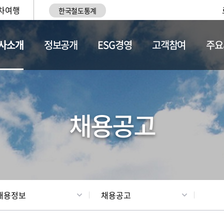
차여행
한국철도통계
사소개
정보공개
ESG경영
고객참여
주요
황
조직현황
채용정보
채용공고
채용정보
채용공고