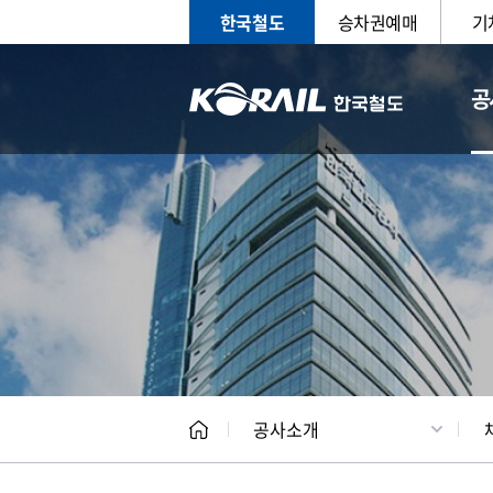
한국철도
승차권예매
기
공
CEO
일반현
공사소개